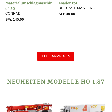
Materialumschlagmaschin
Loader 1:50
VERKÄUFER
e 1:50
DIE-CAST MASTERS
VERKÄUFER
CONRAD
Normaler
SFr. 49.00
Preis
Normaler
SFr. 145.00
Preis
ALLE ANZEIGEN
NEUHEITEN MODELLE HO 1:87
Liebherr
MAN
Mobilkran
TGS
LTM
Kühlkoffer-