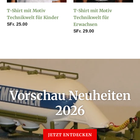
Kinder
Erwachsen
T-Shirt mit Motiv
T-Shirt mit Motiv
Technikwelt für Kinder
Technikwelt für
Normaler
SFr. 25.00
Erwachsen
Preis
Normaler
SFr. 29.00
Preis
Vorschau Neuheiten
2026
JETZT ENTDECKEN