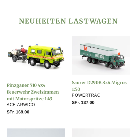
NEUHEITEN LASTWAGEN
Pinzgauer
Saurer
710
D290B
4x4
8x4
Feuerwehr
Migros
Zweisimmen
1:50
mit
Motorspritze
Saurer D290B 8x4 Migros
Pinzgauer 710 4x4
1:43
1:50
Feuerwehr Zweisimmen
VERKÄUFER
POWERTRAC
mit Motorspritze 1:43
Normaler
SFr. 137.00
VERKÄUFER
ACE ARWICO
Preis
Normaler
SFr. 169.00
Preis
Saurer
Saurer