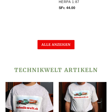
Preis
VERKÄUFER
HERPA 1:87
Normaler
SFr. 44.00
Preis
ALLE ANZEIGEN
TECHNIKWELT ARTIKELN
T-
T-
Shirt
Shirt
mit
mit
Motiv
Motiv
Technikwelt
Technikwelt
für
für