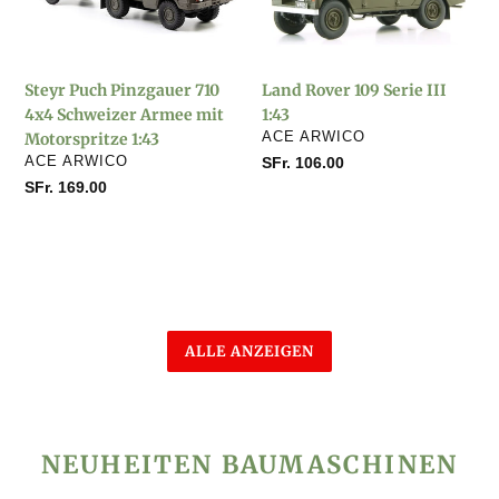
4x4
III
Schweizer
1:43
Armee
Steyr Puch Pinzgauer 710
Land Rover 109 Serie III
mit
4x4 Schweizer Armee mit
1:43
Motorspritze
VERKÄUFER
Motorspritze 1:43
ACE ARWICO
1:43
VERKÄUFER
ACE ARWICO
Normaler
SFr. 106.00
Preis
Normaler
SFr. 169.00
Preis
ALLE ANZEIGEN
NEUHEITEN BAUMASCHINEN