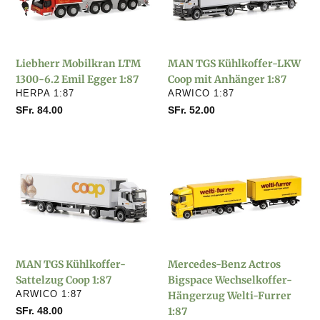
1300-
LKW
6.2
Coop
Emil
mit
Egger
Anhänger
Liebherr Mobilkran LTM
MAN TGS Kühlkoffer-LKW
1:87
1:87
1300-6.2 Emil Egger 1:87
Coop mit Anhänger 1:87
VERKÄUFER
VERKÄUFER
HERPA 1:87
ARWICO 1:87
Normaler
SFr. 84.00
Normaler
SFr. 52.00
Preis
Preis
MAN
Mercedes-
TGS
Benz
Kühlkoffer-
Actros
Sattelzug
Bigspace
Coop
Wechselkoffer-
1:87
Hängerzug
Welti-
MAN TGS Kühlkoffer-
Mercedes-Benz Actros
Furrer
Sattelzug Coop 1:87
Bigspace Wechselkoffer-
1:87
VERKÄUFER
ARWICO 1:87
Hängerzug Welti-Furrer
Normaler
SFr. 48.00
1:87