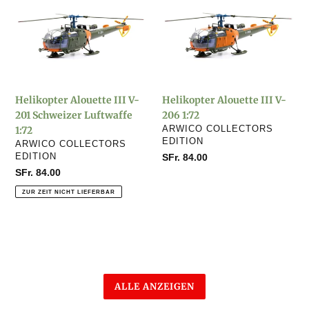
Alouette
Alouette
III
III
V-
V-
201
206
Schweizer
1:72
Luftwaffe
Helikopter Alouette III V-
Helikopter Alouette III V-
1:72
201 Schweizer Luftwaffe
206 1:72
VERKÄUFER
1:72
ARWICO COLLECTORS
EDITION
VERKÄUFER
ARWICO COLLECTORS
EDITION
Normaler
SFr. 84.00
Preis
Normaler
SFr. 84.00
Preis
ZUR ZEIT NICHT LIEFERBAR
ALLE ANZEIGEN