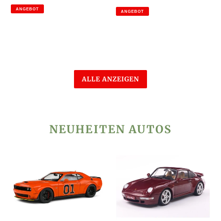
Preis
Preis
ANGEBOT
ANGEBOT
ALLE ANZEIGEN
NEUHEITEN AUTOS
Dodge
Porsche
Challenger
911
SRT
(993)
2023
Turbo
orange
1997
1:18
rot