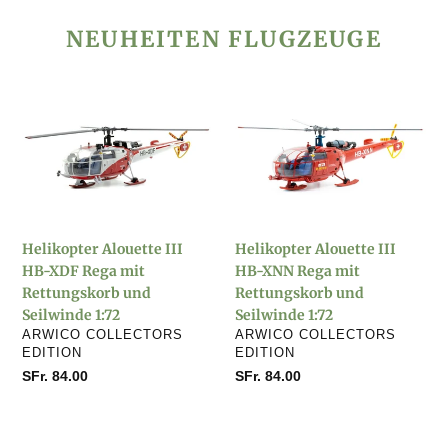
NEUHEITEN FLUGZEUGE
Helikopter
Helikopter
Alouette
Alouette
III
III
HB-
HB-
XDF
XNN
Rega
Rega
mit
mit
Helikopter Alouette III
Helikopter Alouette III
Rettungskorb
Rettungskorb
HB-XDF Rega mit
HB-XNN Rega mit
und
und
Rettungskorb und
Rettungskorb und
Seilwinde
Seilwinde
Seilwinde 1:72
Seilwinde 1:72
1:72
1:72
VERKÄUFER
VERKÄUFER
ARWICO COLLECTORS
ARWICO COLLECTORS
EDITION
EDITION
Normaler
SFr. 84.00
Normaler
SFr. 84.00
Preis
Preis
Helikopter
Helikopter