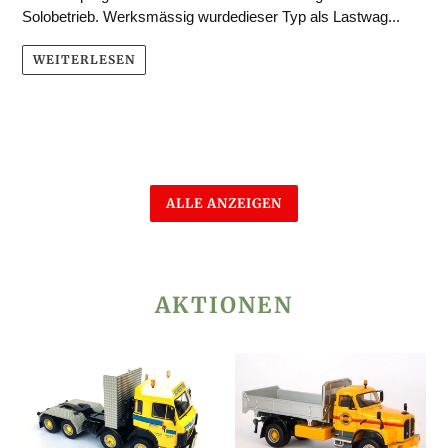
Solobetrieb. Werksmässig wurdedieser Typ als Lastwag...
WEITERLESEN
ALLE ANZEIGEN
AKTIONEN
Saurer
Saurer
D330B
D330B
8x4
4x4
Schwerlast
Kipper