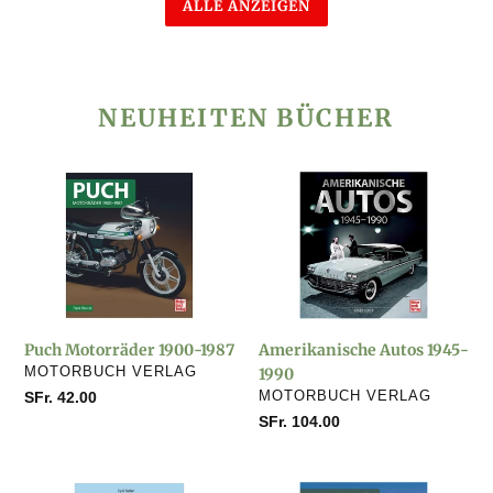
ALLE ANZEIGEN
NEUHEITEN BÜCHER
Puch
Amerikanische
Motorräder
Autos
1900-
1945-
1987
1990
Puch Motorräder 1900-1987
Amerikanische Autos 1945-
VERKÄUFER
MOTORBUCH VERLAG
1990
VERKÄUFER
Normaler
SFr. 42.00
MOTORBUCH VERLAG
Preis
Normaler
SFr. 104.00
Preis
Loks
Jeep