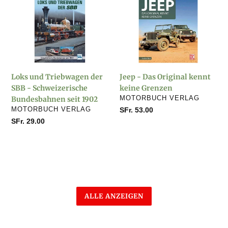
und
-
Triebwagen
Das
der
Original
SBB
kennt
-
keine
Schweizerische
Grenzen
Loks und Triebwagen der
Jeep - Das Original kennt
Bundesbahnen
SBB - Schweizerische
keine Grenzen
seit
VERKÄUFER
Bundesbahnen seit 1902
MOTORBUCH VERLAG
1902
VERKÄUFER
MOTORBUCH VERLAG
Normaler
SFr. 53.00
Preis
Normaler
SFr. 29.00
Preis
ALLE ANZEIGEN