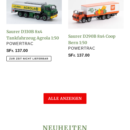
D330B
D290B
8x4
8x4
Tankfahrzeug
Coop
Agrola
Bern
1:50
1:50
Saurer D330B 8x4
Saurer D290B 8x4 Coop
Tankfahrzeug Agrola 1:50
Bern 1:50
VERKÄUFER
POWERTRAC
VERKÄUFER
POWERTRAC
Normaler
SFr. 137.00
Normaler
SFr. 137.00
Preis
ZUR ZEIT NICHT LIEFERBAR
Preis
ALLE ANZEIGEN
NEUHEITEN