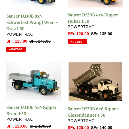
Prangl
Huber
Wien
1:50
-
Saurer D330B 4x4 Kipper
Saurer D330B 8x4
Graz
Huber 1:50
Schwerlast Prangl Wien -
1:50
VERKÄUFER
POWERTRAC
Graz 1:50
Sonderpreis
SFr. 120.00
Normaler
SFr. 135.00
VERKÄUFER
POWERTRAC
Preis
Sonderpreis
SFr. 115.00
Normaler
SFr. 145.00
ANGEBOT
Preis
ANGEBOT
Saurer
Saurer
D330B
D330B
4x4
6x6
Kipper
Kipper
Brem
Giezendanner
1:50
1:50
Saurer D330B 4x4 Kipper
Saurer D330B 6x6 Kipper
Brem 1:50
Giezendanner 1:50
VERKÄUFER
POWERTRAC
VERKÄUFER
POWERTRAC
Sonderpreis
SFr. 120.00
Normaler
SFr. 135.00
Sonderpreis
SFr. 120.00
Normaler
SFr. 140.00