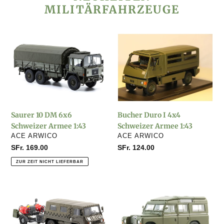
MILITÄRFAHRZEUGE
Saurer
Bucher
10
Duro
DM
I
6x6
4x4
Schweizer
Schweizer
Armee
Armee
1:43
1:43
Saurer 10 DM 6x6
Bucher Duro I 4x4
Schweizer Armee 1:43
Schweizer Armee 1:43
VERKÄUFER
VERKÄUFER
ACE ARWICO
ACE ARWICO
Normaler
SFr. 169.00
Normaler
SFr. 124.00
Preis
Preis
ZUR ZEIT NICHT LIEFERBAR
Steyr
Land
Puch
Rover
Pinzgauer
109
710
Serie