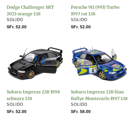
1:18
Dodge Challenger SRT
Porsche 911 (993) Turbo
2023 orange 1:18
1997 rot 1:18
VERKÄUFER
VERKÄUFER
SOLIDO
SOLIDO
Normaler
SFr. 52.00
Normaler
SFr. 52.00
Preis
Preis
Subaru
Subaru
Impreza
Impreza
22B
22B
1998
blau
schwarz
Rallye
1:18
Montecarlo
1997
Subaru Impreza 22B 1998
Subaru Impreza 22B blau
1:18
schwarz 1:18
Rallye Montecarlo 1997 1:18
VERKÄUFER
VERKÄUFER
SOLIDO
SOLIDO
Normaler
SFr. 52.00
Normaler
SFr. 58.00
Preis
Preis