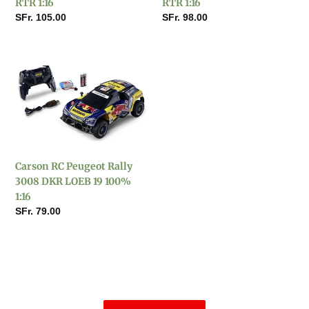
RTR 1:16
RTR 1:16
1:16
Normaler
SFr. 105.00
Normaler
SFr. 98.00
Preis
Preis
Carson
RC
Peugeot
Rally
3008
DKR
LOEB
Carson RC Peugeot Rally
19
3008 DKR LOEB 19 100%
100%
1:16
1:16
Normaler
SFr. 79.00
Preis