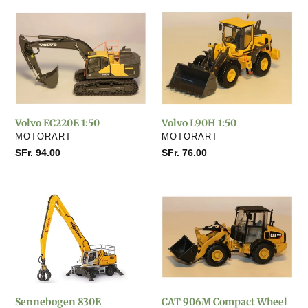
Volvo
Volvo
EC220E
L90H
1:50
1:50
Volvo EC220E 1:50
Volvo L90H 1:50
VERKÄUFER
VERKÄUFER
MOTORART
MOTORART
Normaler
SFr. 94.00
Normaler
SFr. 76.00
Preis
Preis
Sennebogen
CAT
830E
906M
Materialumschlagmaschine
Compact
1:50
Wheel
Loader
1:50
Sennebogen 830E
CAT 906M Compact Wheel