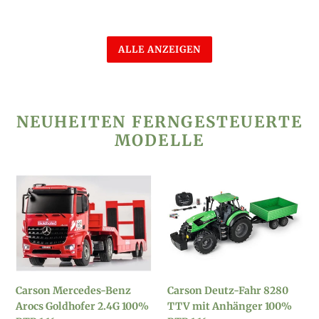
ALLE ANZEIGEN
NEUHEITEN FERNGESTEUERTE
MODELLE
Carson
Carson
Mercedes-
Deutz-
Benz
Fahr
Arocs
8280
Goldhofer
TTV
2.4G
mit
100%
Anhänger
Carson Mercedes-Benz
Carson Deutz-Fahr 8280
RTR
100%
Arocs Goldhofer 2.4G 100%
TTV mit Anhänger 100%
1:16
RTR