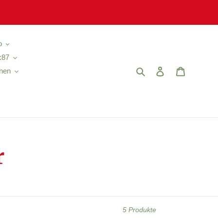
o
:87
Suchen
Einloggen
Warenkor
nen
r
5 Produkte