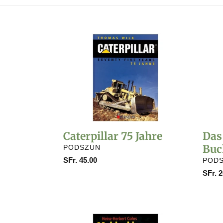
Caterpillar
Das
75
Schwe
Jahre
Buch
Caterpillar 75 Jahre
Das
Buc
VERKÄUFER
PODSZUN
Normaler
SFr. 45.00
VERK
POD
Preis
Norma
SFr. 2
Preis
Muldenkipper