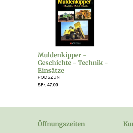
-
Geschichte
-
Technik
-
Einsätze
Muldenkipper -
Geschichte - Technik -
Einsätze
VERKÄUFER
PODSZUN
Normaler
SFr. 47.00
Preis
Öffnungszeiten
Ku