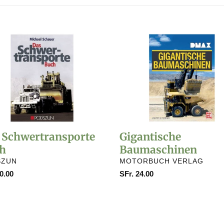
e
g
Gigantische
rtransporte
Baumaschinen
o
r
i
e
 Schwertransporte
Gigantische
h
Baumaschinen
:
ÄUFER
VERKÄUFER
SZUN
MOTORBUCH VERLAG
ler
0.00
Normaler
SFr. 24.00
Preis