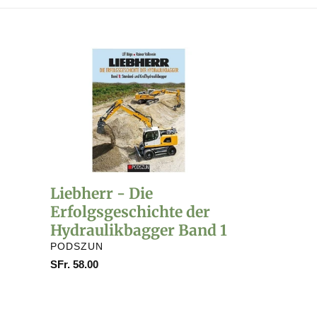
Liebherr
-
Die
Erfolgsgeschichte
der
Hydraulikbagger
Band
1
Liebherr - Die
Erfolgsgeschichte der
Hydraulikbagger Band 1
VERKÄUFER
PODSZUN
Normaler
SFr. 58.00
Preis