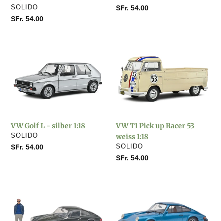
VERKÄUFER
SOLIDO
Normaler
SFr. 54.00
Preis
Normaler
SFr. 54.00
Preis
VW
VW
Golf
T1
L
Pick
-
up
silber
Racer
1:18
53
weiss
VW Golf L - silber 1:18
VW T1 Pick up Racer 53
1:18
VERKÄUFER
SOLIDO
weiss 1:18
VERKÄUFER
Normaler
SFr. 54.00
SOLIDO
Preis
Normaler
SFr. 54.00
Preis
Porsche
Porsche
911S
911
Coupé
Coupé