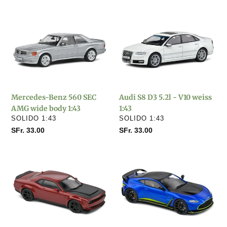
Mercedes-
Audi
Benz
S8
560
D3
SEC
5.2l
AMG
-
wide
V10
body
weiss
Mercedes-Benz 560 SEC
Audi S8 D3 5.2l - V10 weiss
1:43
1:43
AMG wide body 1:43
1:43
VERKÄUFER
VERKÄUFER
SOLIDO 1:43
SOLIDO 1:43
Normaler
SFr. 33.00
Normaler
SFr. 33.00
Preis
Preis
Dodge
Aston
Challenger
Martin
SRT
Vantage
Demon
V12
rot
blau
-
-