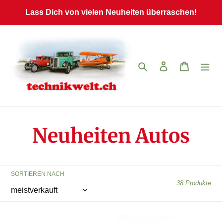
Direkt
Lass Dich von vielen Neuheiten überraschen!
zum
Inhalt
Suchen
Einloggen
Warenkor
K
Neuheiten Autos
a
SORTIEREN NACH
t
38 Produkte
e
Dodge
Porsche