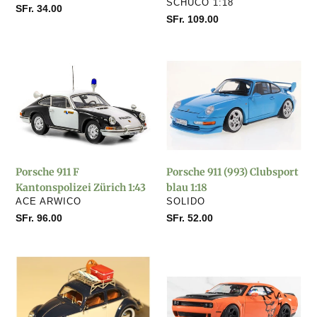
VERKÄUFER
SCHUCO 1:18
Normaler
SFr. 34.00
Normaler
SFr. 109.00
Preis
Preis
Porsche
Porsche
911
911
F
(993)
Kantonspolizei
Clubsport
Zürich
blau
1:43
1:18
Porsche 911 F
Porsche 911 (993) Clubsport
Kantonspolizei Zürich 1:43
blau 1:18
VERKÄUFER
VERKÄUFER
ACE ARWICO
SOLIDO
Normaler
SFr. 96.00
Normaler
SFr. 52.00
Preis
Preis
VW
Dodge
Brezelkäfer
Challenger
"Summer
SRT
Holiday
Demon