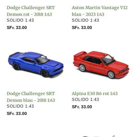
2018
2023
Dodge Challenger SRT
Aston Martin Vantage V12
1:43
1:43
Demon rot - 2018 1:43
blau - 2023 1:43
VERKÄUFER
VERKÄUFER
SOLIDO 1:43
SOLIDO 1:43
Normaler
SFr. 33.00
Normaler
SFr. 33.00
Preis
Preis
Dodge
Alpina
Challenger
E30
SRT
B6
Demon
rot
blau
1:43
-
2018
Dodge Challenger SRT
Alpina E30 B6 rot 1:43
1:43
VERKÄUFER
Demon blau - 2018 1:43
SOLIDO 1:43
VERKÄUFER
SOLIDO 1:43
Normaler
SFr. 33.00
Preis
Normaler
SFr. 33.00
Preis
Nissan
Porsche