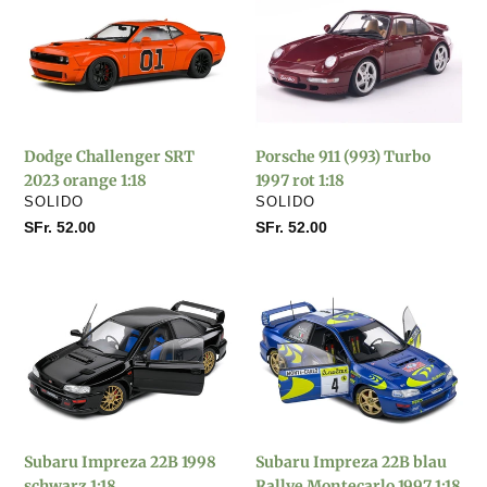
g
Challenger
911
SRT
(993)
o
2023
Turbo
orange
1997
r
1:18
rot
1:18
Dodge Challenger SRT
Porsche 911 (993) Turbo
i
2023 orange 1:18
1997 rot 1:18
VERKÄUFER
VERKÄUFER
SOLIDO
SOLIDO
e
Normaler
SFr. 52.00
Normaler
SFr. 52.00
Preis
Preis
:
Subaru
Subaru
Impreza
Impreza
22B
22B
1998
blau
schwarz
Rallye
1:18
Montecarlo
1997
Subaru Impreza 22B 1998
Subaru Impreza 22B blau
1:18
schwarz 1:18
Rallye Montecarlo 1997 1:18