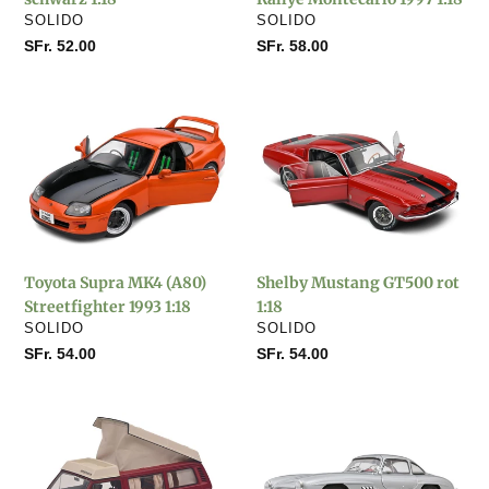
VERKÄUFER
VERKÄUFER
SOLIDO
SOLIDO
Normaler
SFr. 52.00
Normaler
SFr. 58.00
Preis
Preis
Toyota
Shelby
Supra
Mustang
MK4
GT500
(A80)
rot
Streetfighter
1:18
1993
1:18
Toyota Supra MK4 (A80)
Shelby Mustang GT500 rot
Streetfighter 1993 1:18
1:18
VERKÄUFER
VERKÄUFER
SOLIDO
SOLIDO
Normaler
SFr. 54.00
Normaler
SFr. 54.00
Preis
Preis
Volkswagen
Mercedes
T3a
Benz
Westfalia
300