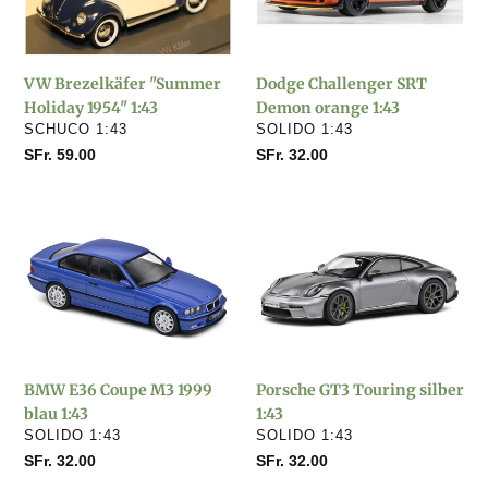
1954"
orange
1:43
1:43
VW Brezelkäfer "Summer
Dodge Challenger SRT
Holiday 1954" 1:43
Demon orange 1:43
VERKÄUFER
VERKÄUFER
SCHUCO 1:43
SOLIDO 1:43
Normaler
SFr. 59.00
Normaler
SFr. 32.00
Preis
Preis
BMW
Porsche
E36
GT3
Coupe
Touring
M3
silber
1999
1:43
blau
1:43
BMW E36 Coupe M3 1999
Porsche GT3 Touring silber
blau 1:43
1:43
VERKÄUFER
VERKÄUFER
SOLIDO 1:43
SOLIDO 1:43
Normaler
SFr. 32.00
Normaler
SFr. 32.00
Preis
Preis