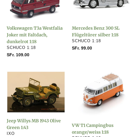
Joker
SL
mit
Flügeltürer
Faltdach,
silber
dunkelrot
1:18
Volkswagen T3a Westfalia
Mercedes Benz 300 SL
1:18
Joker mit Faltdach,
Flügeltürer silber 1:18
VERKÄUFER
dunkelrot 1:18
SCHUCO 1:18
VERKÄUFER
SCHUCO 1:18
Normaler
SFr. 99.00
Preis
Normaler
SFr. 109.00
Preis
Jeep
VW
Willys
T1
MB
Campingbus
1943
orange/weiss
Olive
1:18
Green
1:43
Jeep Willys MB 1943 Olive
VW T1 Campingbus
Green 1:43
orange/weiss 1:18
VERKÄUFER
IXO