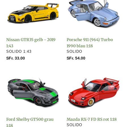
GTR35
911
gelb
(964)
-
Turbo
2019
1990
1:43
blau
1:18
Nissan GTR35 gelb - 2019
Porsche 911 (964) Turbo
1:43
1990 blau 1:18
VERKÄUFER
VERKÄUFER
SOLIDO 1:43
SOLIDO
Normaler
SFr. 33.00
Normaler
SFr. 54.00
Preis
Preis
Ford
Mazda
Shelby
RX-
GT500
7
grau
FD
1:18
RS
rot
1:18
Ford Shelby GT500 grau
Mazda RX-7 FD RS rot 1:18
VERKÄUFER
1:18
SOLIDO