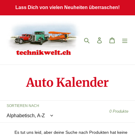
Direkt
Lass Dich von vielen Neuheiten überraschen!
zum
Inhalt
Suchen
Einloggen
Warenkor
K
Auto Kalender
a
SORTIEREN NACH
t
0 Produkte
e
Es tut uns leid, aber deine Suche nach Produkten hat keine