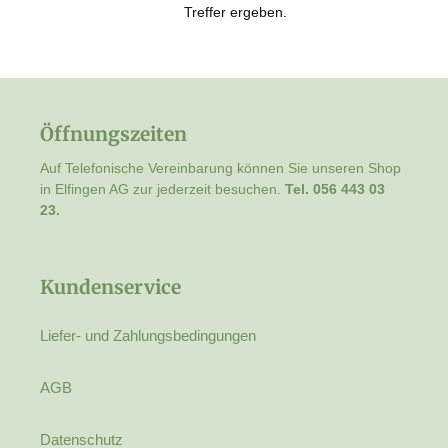
g
Treffer ergeben.
o
r
Öffnungszeiten
i
Auf Telefonische Vereinbarung können Sie unseren Shop
in Elfingen AG zur jederzeit besuchen.
Tel. 056 443 03
e
23.
:
Kundenservice
Liefer- und Zahlungsbedingungen
AGB
Datenschutz