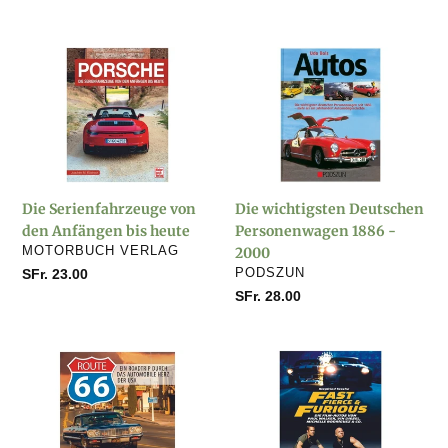
Preis
Preis
Die
Die
Serienfahrzeuge
wichtigsten
von
Deutschen
den
Personenwagen
Anfängen
1886
bis
-
heute
2000
Die Serienfahrzeuge von
Die wichtigsten Deutschen
den Anfängen bis heute
Personenwagen 1886 -
VERKÄUFER
MOTORBUCH VERLAG
2000
VERKÄUFER
Normaler
SFr. 23.00
PODSZUN
Preis
Normaler
SFr. 28.00
Preis
Ein
Fast,
Roadtrip
Fierce
durch
&
das
Furious
Automobile
-