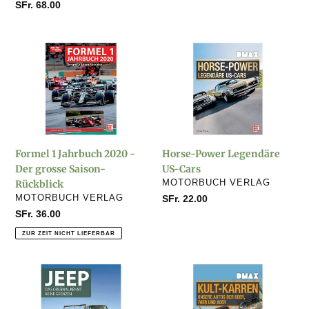
Preis
Normaler
SFr. 68.00
Preis
Formel
Horse-
1
Power
Jahrbuch
Legendäre
2020
US-
-
Cars
Der
grosse
Formel 1 Jahrbuch 2020 -
Horse-Power Legendäre
Saison-
Der grosse Saison-
US-Cars
Rückblick
VERKÄUFER
Rückblick
MOTORBUCH VERLAG
VERKÄUFER
MOTORBUCH VERLAG
Normaler
SFr. 22.00
Preis
Normaler
SFr. 36.00
Preis
ZUR ZEIT NICHT LIEFERBAR
Jeep
Kult-
-
Karren
Das
-