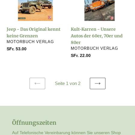
Original
Unsere
kennt
Autos
keine
der
Grenzen
60er,
Jeep - Das Original kennt
Kult-Karren - Unsere
70er
keine Grenzen
Autos der 60er, 70er und
und
VERKÄUFER
MOTORBUCH VERLAG
80er
80er
VERKÄUFER
Normaler
SFr. 53.00
MOTORBUCH VERLAG
Preis
Normaler
SFr. 22.00
Preis
Seite 1 von 2
VORHERIGE
NÄCHSTE
SEITE
SEITE
Öffnungszeiten
Auf Telefonische Vereinbarung können Sie unseren Shop