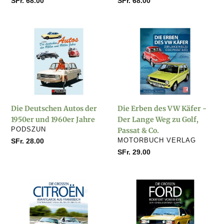
Normaler
SFr. 68.00
Normaler
SFr. 68.00
Preis
Preis
Die
Die
Deutschen
Erben
Autos
des
der
VW
1950er
Käfer
und
-
1960er
Der
Die Deutschen Autos der
Die Erben des VW Käfer -
Jahre
Lange
1950er und 1960er Jahre
Der Lange Weg zu Golf,
Weg
VERKÄUFER
PODSZUN
Passat & Co.
zu
VERKÄUFER
Normaler
SFr. 28.00
MOTORBUCH VERLAG
Golf,
Preis
Normaler
SFr. 29.00
Passat
Preis
&
Co.
Die
Die
grossen
grossen
Citroën
Ford
-
-