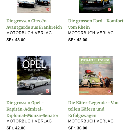
Avantgarde
Komfort
aus
vom
Frankreich
Rhein
Die grossen Citroën -
Die grossen Ford - Komfort
Avantgarde aus Frankreich
vom Rhein
VERKÄUFER
VERKÄUFER
MOTORBUCH VERLAG
MOTORBUCH VERLAG
Normaler
SFr. 48.00
Normaler
SFr. 42.00
Preis
Preis
Die
Die
grossen
Käfer-
Opel
Legende
-
-
Kapitän-
Von
Admiral-
tollen
Diplomat-
Käfern
Die grossen Opel -
Die Käfer-Legende - Von
Monza-
und
Kapitän-Admiral-
tollen Käfern und
Senator
Erfolgswagen
Diplomat-Monza-Senator
Erfolgswagen
VERKÄUFER
VERKÄUFER
MOTORBUCH VERLAG
MOTORBUCH VERLAG
Normaler
SFr. 42.00
Normaler
SFr. 36.00