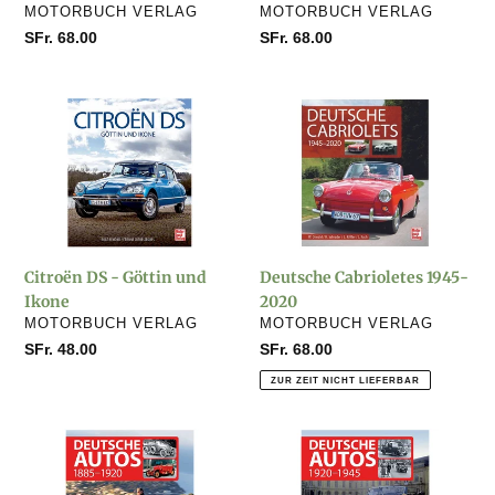
VERKÄUFER
VERKÄUFER
MOTORBUCH VERLAG
MOTORBUCH VERLAG
Normaler
SFr. 68.00
Normaler
SFr. 68.00
Preis
Preis
Citroën
Deutsche
DS
Cabrioletes
-
1945-
Göttin
2020
und
Ikone
Citroën DS - Göttin und
Deutsche Cabrioletes 1945-
Ikone
2020
VERKÄUFER
VERKÄUFER
MOTORBUCH VERLAG
MOTORBUCH VERLAG
Normaler
SFr. 48.00
Normaler
SFr. 68.00
Preis
Preis
ZUR ZEIT NICHT LIEFERBAR
Deutsche
Deutsche
Autos
Autos
1885-
1920-