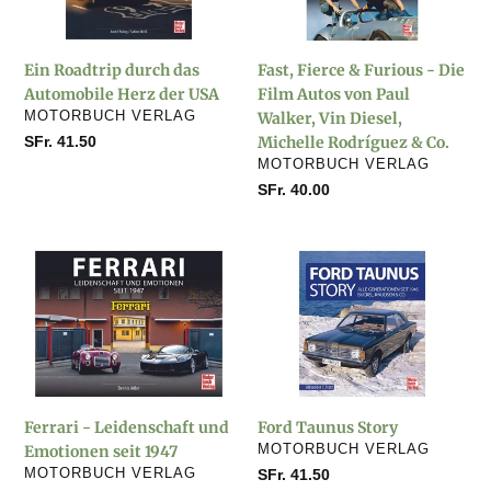
Herz
Die
der
Film
Ein Roadtrip durch das
Fast, Fierce & Furious - Die
USA
Autos
Automobile Herz der USA
Film Autos von Paul
von
VERKÄUFER
MOTORBUCH VERLAG
Walker, Vin Diesel,
Paul
Normaler
SFr. 41.50
Michelle Rodríguez & Co.
Walker,
Preis
VERKÄUFER
MOTORBUCH VERLAG
Vin
Normaler
SFr. 40.00
Diesel,
Preis
Michelle
Rodríguez
Ferrari
Ford
&
-
Taunus
Co.
Leidenschaft
Story
und
Emotionen
seit
1947
Ferrari - Leidenschaft und
Ford Taunus Story
VERKÄUFER
Emotionen seit 1947
MOTORBUCH VERLAG
VERKÄUFER
MOTORBUCH VERLAG
Normaler
SFr. 41.50