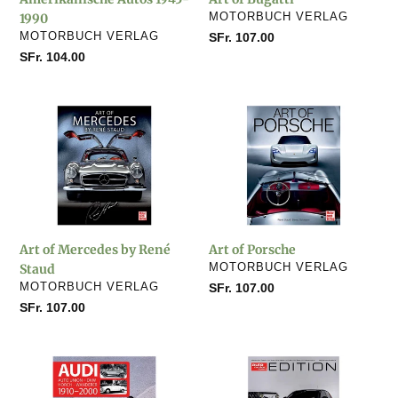
VERKÄUFER
1990
MOTORBUCH VERLAG
VERKÄUFER
MOTORBUCH VERLAG
Normaler
SFr. 107.00
Preis
Normaler
SFr. 104.00
Preis
Art
Art
of
of
Mercedes
Porsche
by
René
Staud
Art of Mercedes by René
Art of Porsche
VERKÄUFER
Staud
MOTORBUCH VERLAG
VERKÄUFER
MOTORBUCH VERLAG
Normaler
SFr. 107.00
Preis
Normaler
SFr. 107.00
Preis
Audi
auto
1910-
motor