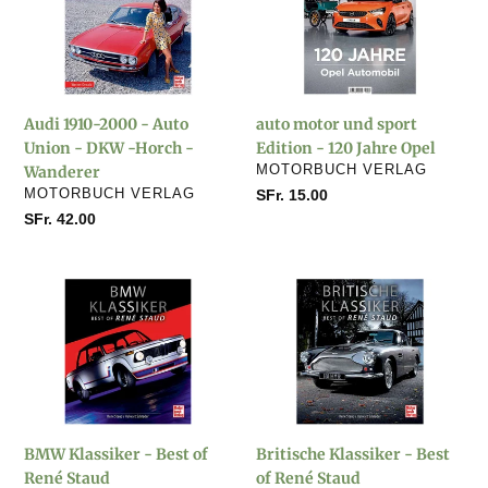
2000
und
-
sport
Auto
Edition
Union
-
-
120
Audi 1910-2000 - Auto
auto motor und sport
DKW
Jahre
Union - DKW -Horch -
Edition - 120 Jahre Opel
-
Opel
VERKÄUFER
Wanderer
MOTORBUCH VERLAG
Horch
VERKÄUFER
MOTORBUCH VERLAG
Normaler
SFr. 15.00
-
Preis
Normaler
SFr. 42.00
Wanderer
Preis
BMW
Britische
Klassiker
Klassiker
-
-
Best
Best
of
of
René
René
Staud
Staud
BMW Klassiker - Best of
Britische Klassiker - Best
René Staud
of René Staud