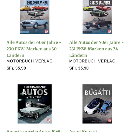
g
Autos
Autos
der
der
o
60er
70er
Jahre
Jahre
r
-
-
230
231
Alle Autos der 60er Jahre -
Alle Autos der 70er Jahre -
PKW-
i
PKW-
230 PKW-Marken aus 30
231 PKW-Marken aus 34
Marken
Marken
Ländern
Ländern
aus
aus
e
VERKÄUFER
VERKÄUFER
MOTORBUCH VERLAG
MOTORBUCH VERLAG
30
34
Normaler
SFr. 35.90
Normaler
SFr. 35.90
Ländern
Ländern
:
Preis
Preis
Amerikanische
Art
Autos
of
1945-
Bugatti
1990
Amerikanische Autos 1945-
Art of Bugatti