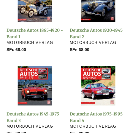
1920
1945
-
Band
Band
2
1
Deutsche Autos 1885-1920 -
Deutsche Autos 1920-1945
Band 1
Band 2
VERKÄUFER
VERKÄUFER
MOTORBUCH VERLAG
MOTORBUCH VERLAG
Normaler
SFr. 68.00
Normaler
SFr. 68.00
Preis
Preis
Deutsche
Deutsche
Autos
Autos
1945-
1975-
1975
1995
Band
Band
3
4
Deutsche Autos 1945-1975
Deutsche Autos 1975-1995
Band 3
Band 4
VERKÄUFER
VERKÄUFER
MOTORBUCH VERLAG
MOTORBUCH VERLAG