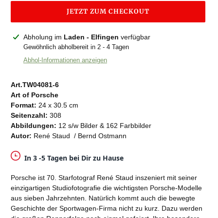
JETZT ZUM CHECKOUT
Produkt
Abholung im
Laden - Elfingen
verfügbar
wird
Gewöhnlich abholbereit in 2 - 4 Tagen
zum
Abhol-Informationen anzeigen
Warenkorb
hinzugefügt
Art.TW04081-6
Art of Porsche
Format:
24 x 30.5 cm
Seitenzahl:
308
Abbildungen:
12 s/w Bilder & 162 Farbbilder
Autor:
René Staud / Bernd Ostmann
In 3 -5 Tagen bei Dir zu Hause
Porsche ist 70. Starfotograf René Staud inszeniert mit seiner
einzigartigen Studiofotografie die wichtigsten Porsche-Modelle
aus sieben Jahrzehnten. Natürlich kommt auch die bewegte
Geschichte der Sportwagen-Firma nicht zu kurz. Dazu werden