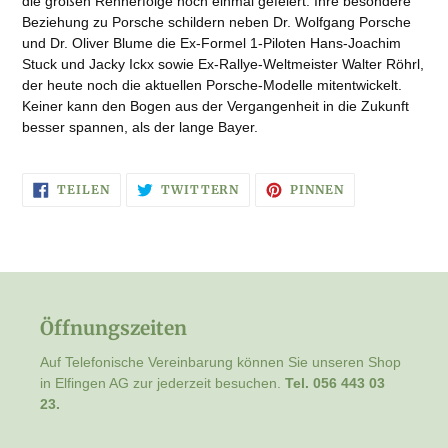
die großen Rennerfolge noch einmal gefeiert. Ihre besondere
Beziehung zu Porsche schildern neben Dr. Wolfgang Porsche
und Dr. Oliver Blume
die Ex-Formel 1-Piloten Hans-Joachim
Stuck und Jacky Ickx sowie Ex-Rallye-Weltmeister Walter Röhrl,
der heute noch die aktuellen Porsche-Modelle mitentwickelt.
Keiner kann den Bogen aus der Vergangenheit in die Zukunft
besser spannen, als der lange Bayer.
AUF
AUF
AUF
TEILEN
TWITTERN
PINNEN
FACEBOOK
TWITTER
PINTEREST
TEILEN
TWITTERN
PINNEN
Öffnungszeiten
Auf Telefonische Vereinbarung können Sie unseren Shop
in Elfingen AG zur jederzeit besuchen.
Tel. 056 443 03
23.