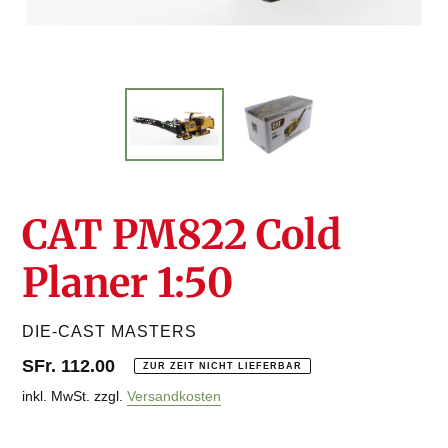
CAT PM822 Cold
Planer 1:50
VERKÄUFER
DIE-CAST MASTERS
Normaler
SFr. 112.00
ZUR ZEIT NICHT LIEFERBAR
Preis
inkl. MwSt. zzgl.
Versandkosten