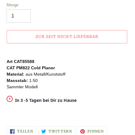
Menge
ZUR ZEIT NICHT LIEFERBAR
Produkt
wird
Art CAT85588
zum
CAT PM822 Cold Planer
Warenkorb
Material:
aus Metall/Kunststoff
hinzugefügt
Massstab:
1:50
Sammler Modell
In 3 -5 Tagen bei Dir zu Hause
AUF
AUF
AUF
TEILEN
TWITTERN
PINNEN
FACEBOOK
TWITTER
PINTEREST