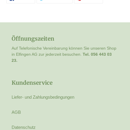
FACEBOOK
TWITTER
PINTEREST
TEILEN
TWITTERN
PINNEN
Öffnungszeiten
Auf Telefonische Vereinbarung können Sie unseren Shop
in Elfingen AG zur jederzeit besuchen.
Tel. 056 443 03
23.
Kundenservice
Liefer- und Zahlungsbedingungen
AGB
Datenschutz