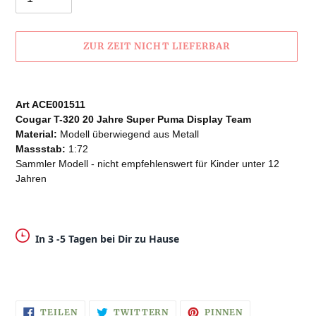
ZUR ZEIT NICHT LIEFERBAR
Produkt
wird
Art ACE001511
zum
Cougar T-320 20 Jahre Super Puma Display Team
Warenkorb
Material:
Modell überwiegend aus Metall
hinzugefügt
Massstab:
1:72
Sammler Modell - nicht empfehlenswert für Kinder unter 12
Jahren
In 3 -5 Tagen bei Dir zu Hause
AUF
AUF
AUF
TEILEN
TWITTERN
PINNEN