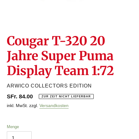
Cougar T-320 20
Jahre Super Puma
Display Team 1:72
VERKÄUFER
ARWICO COLLECTORS EDITION
Normaler
SFr. 84.00
ZUR ZEIT NICHT LIEFERBAR
Preis
inkl. MwSt. zzgl.
Versandkosten
Menge