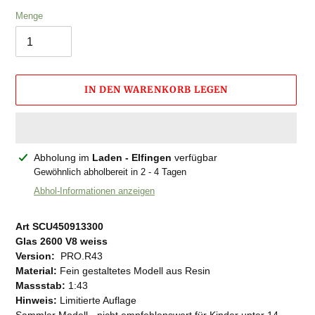
Menge
IN DEN WARENKORB LEGEN
Produkt
Abholung im
Laden - Elfingen
verfügbar
wird
Gewöhnlich abholbereit in 2 - 4 Tagen
zum
Abhol-Informationen anzeigen
Warenkorb
hinzugefügt
Art SCU450913300
Glas 2600 V8 weiss
Version:
PRO.R43
Material:
Fein gestaltetes Modell aus Resin
Massstab:
1:43
Hinweis:
Limitierte Auflage