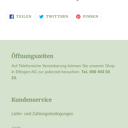
AUF
AUF
AUF
TEILEN
TWITTERN
PINNEN
FACEBOOK
TWITTER
PINTEREST
TEILEN
TWITTERN
PINNEN
Öffnungszeiten
Auf Telefonische Vereinbarung können Sie unseren Shop
in Elfingen AG zur jederzeit besuchen.
Tel. 056 443 03
23.
Kundenservice
Liefer- und Zahlungsbedingungen