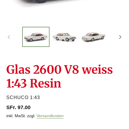
VORHERIGER
NÄC
SCHIEBER
SCHI
Glas 2600 V8 weiss
1:43 Resin
VERKÄUFER
SCHUCO 1:43
Normaler
SFr. 97.00
Preis
inkl. MwSt. zzgl.
Versandkosten