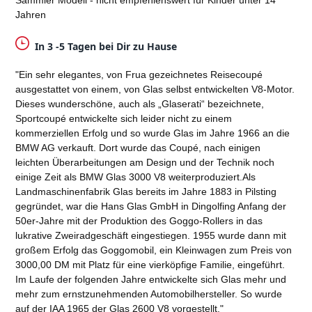
Sammler Modell - nicht empfehlenswert für Kinder unter 14
Jahren
In 3 -5 Tagen bei Dir zu Hause
"Ein sehr elegantes, von Frua gezeichnetes Reisecoupé
ausgestattet von einem, von Glas selbst entwickelten V8-Motor.
Dieses wunderschöne, auch als „Glaserati“ bezeichnete,
Sportcoupé entwickelte sich leider nicht zu einem
kommerziellen Erfolg und so wurde Glas im Jahre 1966 an die
BMW AG verkauft. Dort wurde das Coupé, nach einigen
leichten Überarbeitungen am Design und der Technik noch
einige Zeit als BMW Glas 3000 V8 weiterproduziert.Als
Landmaschinenfabrik Glas bereits im Jahre 1883 in Pilsting
gegründet, war die Hans Glas GmbH in Dingolfing Anfang der
50er-Jahre mit der Produktion des Goggo-Rollers in das
lukrative Zweiradgeschäft eingestiegen. 1955 wurde dann mit
großem Erfolg das Goggomobil, ein Kleinwagen zum Preis von
3000,00 DM mit Platz für eine vierköpfige Familie, eingeführt.
Im Laufe der folgenden Jahre entwickelte sich Glas mehr und
mehr zum ernstzunehmenden Automobilhersteller. So wurde
auf der IAA 1965 der Glas 2600 V8 vorgestellt."