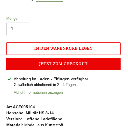
Menge
IN DEN WARENKORB LEGEN
JETZT ZUM CHECKOUT
Produkt
Abholung im
Laden - Elfingen
verfügbar
wird
Gewöhnlich abholbereit in 2 - 4 Tagen
zum
Abhol-Informationen anzeigen
Warenkorb
hinzugefügt
Art ACE005104
Henschel Militär HS 3-14
Version:
offene Ladefläche
Material:
Modell aus Kunststoff