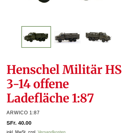
Henschel Militär HS
3-14 offene
Ladefläche 1:87
VERKÄUFER
ARWICO 1:87
Normaler
SFr. 40.00
Preis
inkl. MwSt. zzgl.
Versandkosten