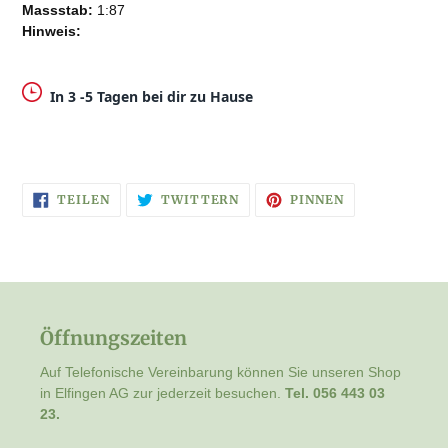
Massstab:
1:87
Hinweis:
In 3 -5 Tagen bei dir zu Hause
AUF
AUF
AUF
TEILEN
TWITTERN
PINNEN
FACEBOOK
TWITTER
PINTEREST
TEILEN
TWITTERN
PINNEN
Öffnungszeiten
Auf Telefonische Vereinbarung können Sie unseren Shop
in Elfingen AG zur jederzeit besuchen.
Tel. 056 443 03
23.