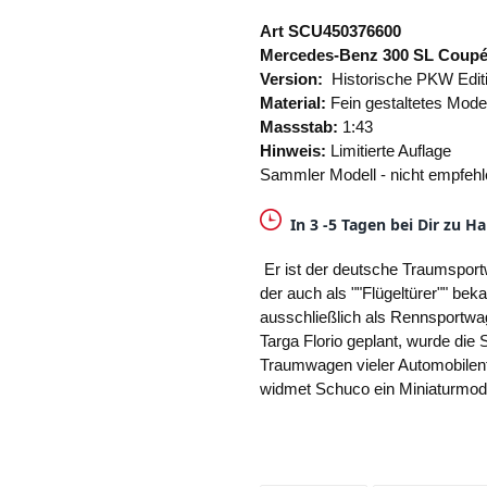
hinzugefügt
Art SCU450376600
Mercedes-Benz 300 SL Coupé 
Version:
Historische PKW Edit
Material:
Fein gestaltetes Model
Massstab:
1:43
Hinweis:
Limitierte Auflage
Sammler Modell - nicht empfehl
In 3 -5 Tagen bei Dir zu H
Er ist der deutsche Traumsport
der auch als ""Flügeltürer"" b
ausschließlich als Rennsportwa
Targa Florio geplant, wurde die
Traumwagen vieler Automobile
widmet Schuco ein Miniaturmode