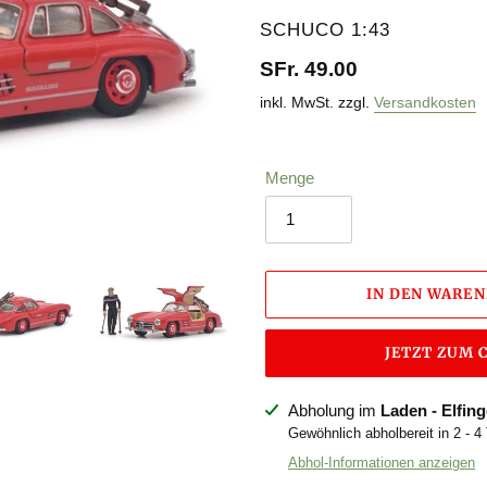
VERKÄUFER
SCHUCO 1:43
Normaler
SFr. 49.00
Preis
inkl. MwSt. zzgl.
Versandkosten
Menge
IN DEN WARE
JETZT ZUM
Produkt
Abholung im
Laden - Elfin
wird
Gewöhnlich abholbereit in 2 - 4
zum
Abhol-Informationen anzeigen
Warenkorb