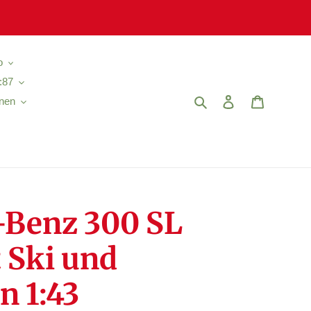
o
:87
Suchen
Einloggen
Warenkor
nen
-Benz 300 SL
 Ski und
n 1:43