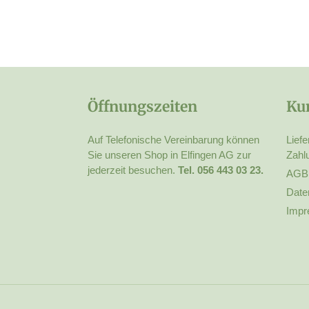
Öffnungszeiten
Ku
Auf Telefonische Vereinbarung können
Liefe
Sie unseren Shop in Elfingen AG zur
Zahl
jederzeit besuchen.
Tel. 056 443 03 23.
AGB
Date
Impr