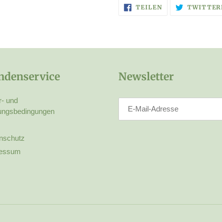
AUF
TEILEN
TWITTER
FACEBOOK
TEILEN
ndenservice
Newsletter
r- und
ungsbedingungen
nschutz
essum