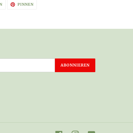
AUF
AUF
N
PINNEN
TWITTER
PINTEREST
TWITTERN
PINNEN
ABONNIEREN