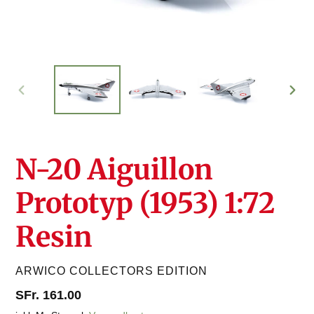
VORHERIGER
NÄC
SCHIEBER
SCHI
N-20 Aiguillon
Prototyp (1953) 1:72
Resin
VERKÄUFER
ARWICO COLLECTORS EDITION
Normaler
SFr. 161.00
Preis