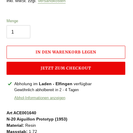
inkl. MwSt. zzgl.
Versandkosten
Menge
IN DEN WARENKORB LEGEN
JETZT ZUM CHECKOUT
Produkt
Abholung im
Laden - Elfingen
verfügbar
wird
Gewöhnlich abholbereit in 2 - 4 Tagen
zum
Abhol-Informationen anzeigen
Warenkorb
hinzugefügt
Art ACE001640
N-20 Aiguillon Prototyp (1953)
Material:
Resin
Massstab:
1:72