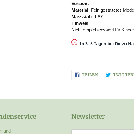
Version:
Material:
Fein gestaltetes Model
Massstab:
1:87
Hinweis:
Nicht empfehlenswert für Kinde
In 3 -5 Tagen bei Dir zu H
AUF
TEILEN
TWITTER
FACEBOOK
TEILEN
ndenservice
Newsletter
r- und