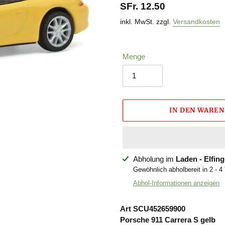
Normaler
SFr. 12.50
Preis
inkl. MwSt. zzgl.
Versandkosten
Menge
IN DEN WARE
Produkt
Abholung im
Laden - Elfin
wird
Gewöhnlich abholbereit in 2 - 4
zum
Abhol-Informationen anzeigen
Warenkorb
hinzugefügt
Art SCU452659900
Porsche 911 Carrera S gelb