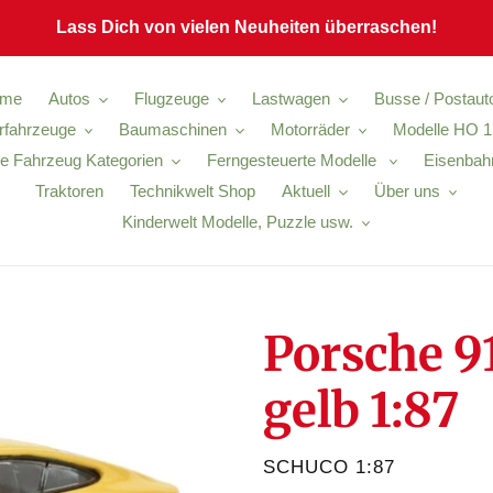
Lass Dich von vielen Neuheiten überraschen!
me
Autos
Flugzeuge
Lastwagen
Busse / Postaut
ärfahrzeuge
Baumaschinen
Motorräder
Modelle HO 1
e Fahrzeug Kategorien
Ferngesteuerte Modelle
Eisenbah
Traktoren
Technikwelt Shop
Aktuell
Über uns
Kinderwelt Modelle, Puzzle usw.
Porsche 91
gelb 1:87
VERKÄUFER
SCHUCO 1:87