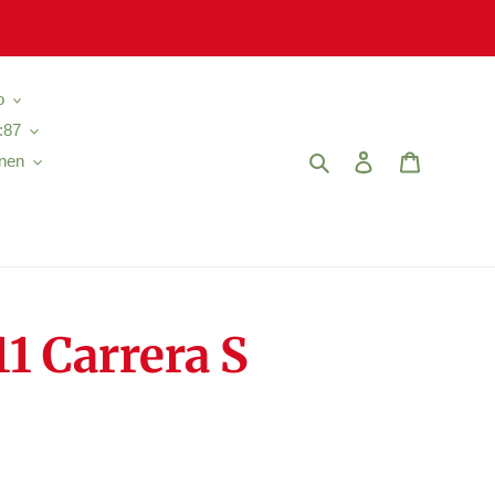
o
:87
Suchen
Einloggen
Warenkor
nen
1 Carrera S