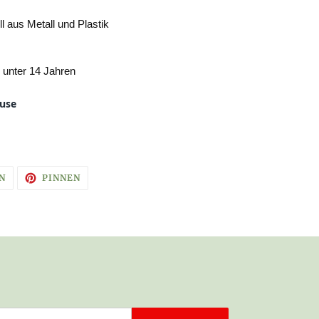
l aus Metall und Plastik
r unter 14 Jahren
ause
AUF
AUF
N
PINNEN
TWITTER
PINTEREST
TWITTERN
PINNEN