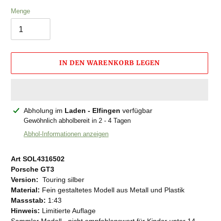
Menge
IN DEN WARENKORB LEGEN
Produkt
Abholung im
Laden - Elfingen
verfügbar
wird
Gewöhnlich abholbereit in 2 - 4 Tagen
zum
Abhol-Informationen anzeigen
Warenkorb
hinzugefügt
Art SOL4316502
Porsche GT3
Version:
Touring silber
Material:
Fein gestaltetes Modell aus Metall und Plastik
Massstab:
1:43
Hinweis:
Limitierte Auflage