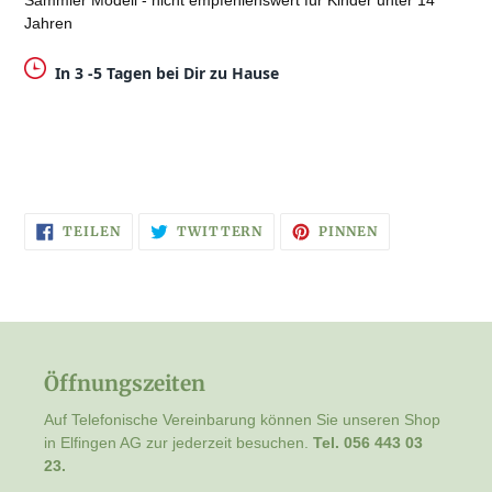
Sammler Modell - nicht empfehlenswert für Kinder unter 14
Jahren
In 3 -5 Tagen bei Dir zu Hause
AUF
AUF
AUF
TEILEN
TWITTERN
PINNEN
FACEBOOK
TWITTER
PINTEREST
TEILEN
TWITTERN
PINNEN
Öffnungszeiten
Auf Telefonische Vereinbarung können Sie unseren Shop
in Elfingen AG zur jederzeit besuchen.
Tel. 056 443 03
23.