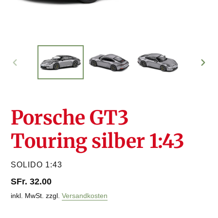
VORHERIGER
NÄC
SCHIEBER
SCHI
Porsche GT3
Touring silber 1:43
VERKÄUFER
SOLIDO 1:43
Normaler
SFr. 32.00
Preis
inkl. MwSt. zzgl.
Versandkosten