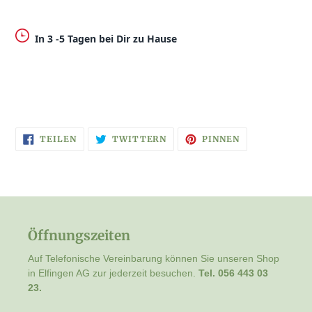
In 3 -5 Tagen bei Dir zu Hause
AUF
AUF
AUF
TEILEN
TWITTERN
PINNEN
FACEBOOK
TWITTER
PINTEREST
TEILEN
TWITTERN
PINNEN
Öffnungszeiten
Auf Telefonische Vereinbarung können Sie unseren Shop
in Elfingen AG zur jederzeit besuchen.
Tel. 056 443 03
23.