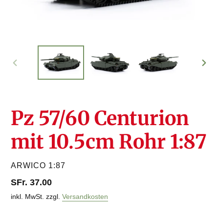
VORHERIGER
NÄC
SCHIEBER
SCHI
Pz 57/60 Centurion
mit 10.5cm Rohr 1:87
VERKÄUFER
ARWICO 1:87
Normaler
SFr. 37.00
Preis
inkl. MwSt. zzgl.
Versandkosten