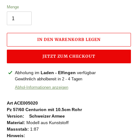
Menge
IN DEN WARENKORB LEGEN
JETZT ZUM CHECKOUT
Produkt
Abholung im
Laden - Elfingen
verfügbar
wird
Gewöhnlich abholbereit in 2 - 4 Tagen
zum
Abhol-Informationen anzeigen
Warenkorb
hinzugefügt
Art ACE005020
Pz 57/60 Centurion mit 10.5cm Rohr
Version:
Schweizer Armee
Material:
Modell aus Kunststoff
Massstab:
1:87
Hinweis: