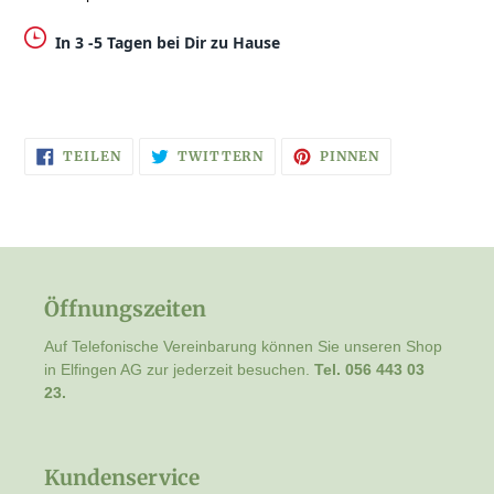
In 3 -5 Tagen bei Dir zu Hause
AUF
AUF
AUF
TEILEN
TWITTERN
PINNEN
FACEBOOK
TWITTER
PINTEREST
TEILEN
TWITTERN
PINNEN
Öffnungszeiten
Auf Telefonische Vereinbarung können Sie unseren Shop
in Elfingen AG zur jederzeit besuchen.
Tel. 056 443 03
23.
Kundenservice