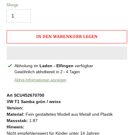
Menge
IN DEN WARENKORB LEGEN
Produkt
Abholung im
Laden - Elfingen
verfügbar
wird
Gewöhnlich abholbereit in 2 - 4 Tagen
zum
Abhol-Informationen anzeigen
Warenkorb
hinzugefügt
Art SCU452670700
VW T1 Samba grün / weiss
Version:
Material:
Fein gestaltetes Modell aus Metall und Plastik
Massstab:
1:87
Hinweis:
Nicht empfehlenswert für Kinder unter 14 Jahren