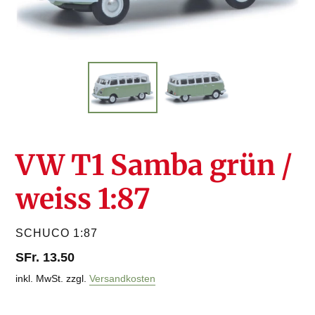
VW T1 Samba grün /
weiss 1:87
VERKÄUFER
SCHUCO 1:87
Normaler
SFr. 13.50
Preis
inkl. MwSt. zzgl.
Versandkosten